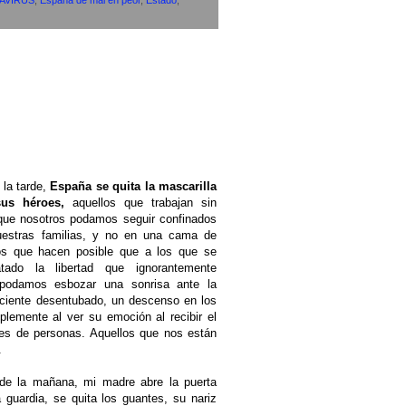
AVIRUS
,
España de mal en peor
,
Estado
,
 la tarde,
España se quita la mascarilla
us héroes,
aquellos que trabajan sin
que nosotros podamos seguir confinados
estras familias, y no en una cama de
los que hacen posible que a los que se
tado la libertad que ignorantemente
 podamos esbozar una sonrisa ante la
aciente desentubado, un descenso en los
plemente al ver su emoción al recibir el
es de personas. Aquellos que nos están
.
de la mañana, mi madre abre la puerta
 guardia, se quita los guantes, su nariz