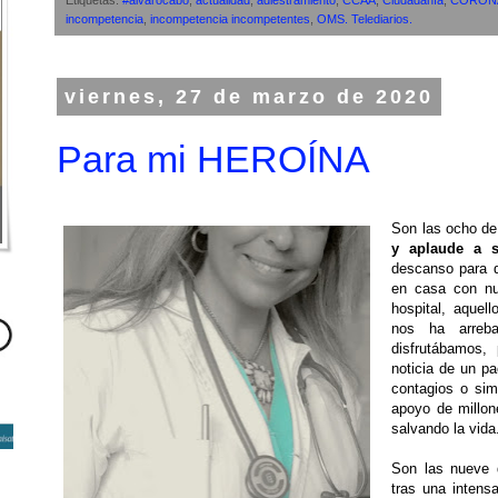
Etiquetas:
#alvarocabo
,
actualidad
,
adiestramiento
,
CCAA
,
Ciudadanía
,
CORON
incompetencia
,
incompetencia incompetentes
,
OMS. Telediarios.
viernes, 27 de marzo de 2020
Para mi HEROÍNA
Son las ocho de
y aplaude a s
descanso para 
en casa con nu
hospital, aquel
nos ha arreba
disfrutábamos,
noticia de un p
contagios o sim
apoyo de millon
salvando la vida
Son las nueve 
tras una intensa