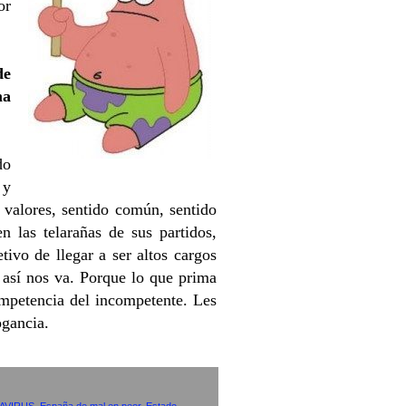
or
de
ma
do
 y
 valores, sentido común, sentido
n las telarañas de sus partidos,
tivo de llegar a ser altos cargos
 así nos va. Porque lo que prima
competencia del incompetente. Les
ogancia.