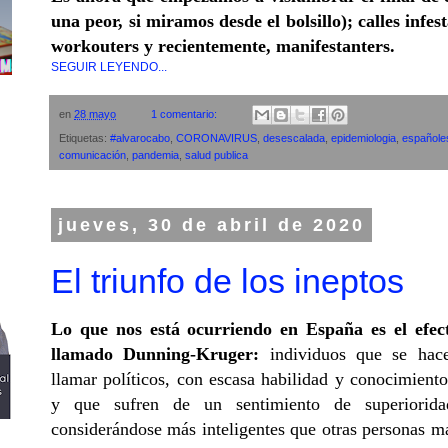
una peor, si miramos desde el bolsillo); calles infes
workouters y recientemente, manifestanters.
SEGUIR LEYENDO...
en
28 mayo
1 comentario:
Etiquetas:
#alvarocabo
,
CORONAVIRUS
,
desescalada
,
epidemiologia
,
españole
comunicación
,
pandemia
,
salud publica
jueves, 30 de abril de 2020
El triunfo de los ineptos
Lo que nos está ocurriendo en España es el efec
llamado Dunning-Kruger:
individuos que se hac
llamar políticos, con escasa habilidad y conocimiento
y que sufren de un sentimiento de superiorida
considerándose más inteligentes que otras personas m