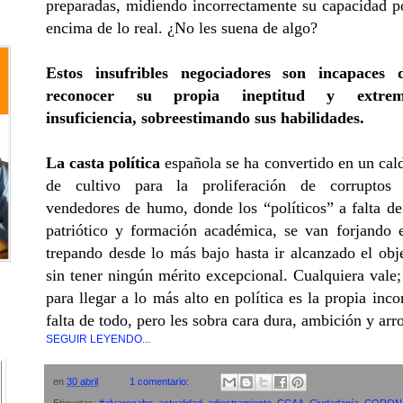
preparadas, midiendo incorrectamente su capacidad p
encima de lo real. ¿No les suena de algo?
Estos insufribles negociadores son incapaces 
reconocer su propia ineptitud y extre
insuficiencia, sobreestimando sus habilidades.
La casta política
española se ha convertido en un cal
de cultivo para la proliferación de corruptos
vendedores de humo, donde los “políticos” a falta de
patriótico y formación académica, se van forjando e
trepando desde lo más bajo hasta ir alcanzado el obje
sin tener ningún mérito excepcional. Cualquiera vale;
para llegar a lo más alto en política es la propia in
falta de todo, pero les sobra cara dura, ambición y arr
SEGUIR LEYENDO...
en
30 abril
1 comentario: