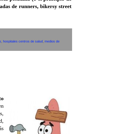
tadas de runners, bikersy street
s
,
hospitales centros de salud
,
medios de
to
en
s,
d,
ás