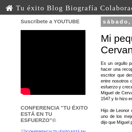
0 0 0 o o o
Tu éxito
Blog
Biografía
Colabora
Suscríbete a YOUTUBE
sábado,
Mi peq
Cervan
Es un orgullo 
hacer una recop
escritor que d
entre nosotros 
esfuerzo y crec
Miguel de Cerv
1547 y lo hizo 
CONFERENCIA "TU ÉXITO
Hijo de Leonor 
ESTÁ EN TU
uno de los mejo
ESFUERZO"©
dijo que Miguel