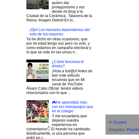
quiero dar
protagonismo y voz
desde mi blog a la
Ciudad de la Cerámica, Talavera de la
Reina. Imagen Detroit En lo...
¡Ojo! Los menores dependemos del
voto de los mayores
Ya he dicho en otras ocasiones, que
por mi edad tengo voz pero no voto, y
como estamos en campaña electoral y
lo que se vote en las urnas n...
¿Cómo funciona el
dinero?
¡Hola a tod@s! Antes de
leer este artículo
recuerda que en Mi
canal de YouTube:
Álvaro Cabo Oficial tenéis vídeos
relacionados con lo que ...
🎮He aprendido más
con los videojuegos que
en el colegio
Y me encantaría que
dejarais vuestra
en
31 enero
experiencia en
comentarios👇 El mundo ha cambiado
Etiquetas:
4ªcente
drásticamente, si una persona que
entró en c...