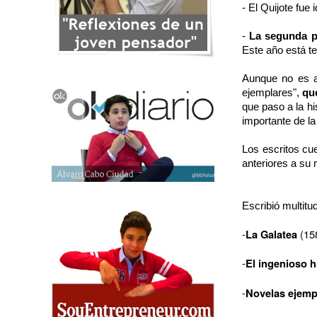
- El Quijote fue
-
La segunda pa
Este año está te
Aunque no es a
ejemplares",
qu
que paso a la hi
importante de la
Los escritos c
anteriores a su
Escribió multitu
-
La Galatea
(15
-
El ingenioso h
-
Novelas ejemp