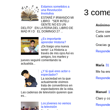
Estamos sometidos a
3 come
una Revolución
Involutiva
ESTARÉ F IRMANDO MI
LIBRO "SER INTELI
GENTE NO ES UN
Anónimo
DELITO" EN LA FERIA DEL LIBRO DE
MAD R I D EL DOMINGO 27 ...
Como siem
Cada sema
¿Es importante
aprender Historia?
Gracias ge
¡Os traigo una nueva
serie! La Historia a
Responde
través de mis ojos Así es
amigos, los martes y
jueves seguiré comentando la
actualida...
María
31 
¿Y tú qué eres actor o
Me ha enc
espectador?
Responde
La sociedad en la que
actualmente vivimos
trata de convertirnos en
espectadores de la vida.
Manuel
1
Las cadenas de televisión quieren que
es...
Claro y c
Los jóvenes no vemos
Responde
la televisión