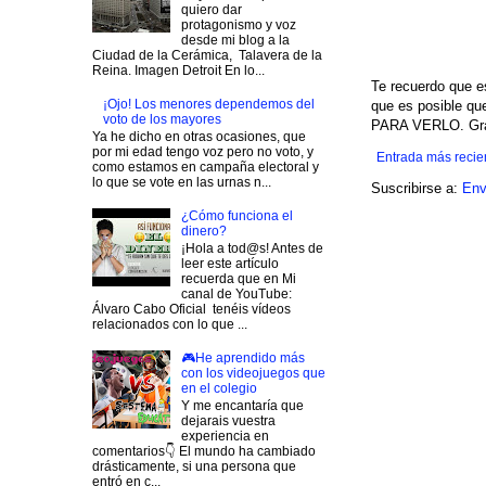
quiero dar
protagonismo y voz
desde mi blog a la
Ciudad de la Cerámica, Talavera de la
Reina. Imagen Detroit En lo...
Te recuerdo que e
¡Ojo! Los menores dependemos del
que es posible q
voto de los mayores
PARA VERLO. Grac
Ya he dicho en otras ocasiones, que
por mi edad tengo voz pero no voto, y
Entrada más recie
como estamos en campaña electoral y
lo que se vote en las urnas n...
Suscribirse a:
Env
¿Cómo funciona el
dinero?
¡Hola a tod@s! Antes de
leer este artículo
recuerda que en Mi
canal de YouTube:
Álvaro Cabo Oficial tenéis vídeos
relacionados con lo que ...
🎮He aprendido más
con los videojuegos que
en el colegio
Y me encantaría que
dejarais vuestra
experiencia en
comentarios👇 El mundo ha cambiado
drásticamente, si una persona que
entró en c...