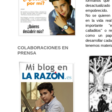
formarlos que 
desactualiz
empobrecido.
No se quieren 
en la vida rea
importante "e
calladitos" o re
como un papa
desarrollar cad
tenemos material
COLABORACIONES EN
PRENSA