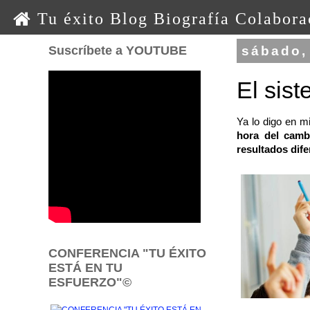
0 0 0 o o o
Tu éxito
Blog
Biografía
Colabora
Suscríbete a YOUTUBE
sábado,
El sist
Ya lo digo en mi 
hora del camb
resultados dif
CONFERENCIA "TU ÉXITO
ESTÁ EN TU
ESFUERZO"©