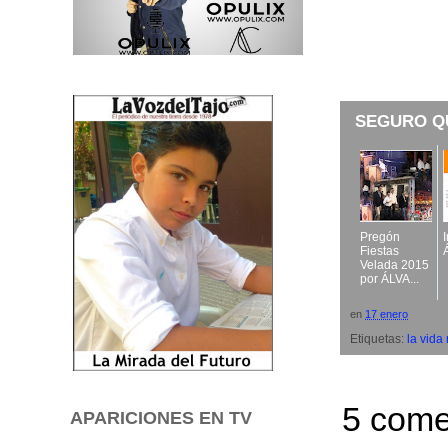
SEGURO Q
Pregón
Fiestas
Velada 2015
por ÁLVA...
en
17 enero
Etiquetas:
la vida 
5 come
APARICIONES EN TV