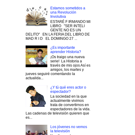
Estamos sometidos a
una Revolución
Involutiva
ESTARÉ F IRMANDO MI
LIBRO "SER INTELI
GENTE NO ES UN
DELITO" EN LA FERIA DEL LIBRO DE
MAD R I D EL DOMINGO 27 ...
¿Es importante
aprender Historia?
¡Os traigo una nueva
serie! La Historia a
través de mis ojos Así es
amigos, los martes y
jueves seguiré comentando la
actualida...
¿Y tú qué eres actor o
espectador?
La sociedad en la que
actualmente vivimos
trata de convertirnos en
espectadores de la vida.
Las cadenas de televisión quieren que
es...
Los jóvenes no vemos
la televisión