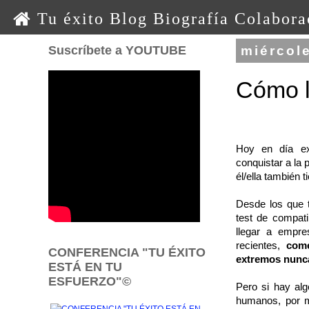
0 0 0 o o o
Tu éxito
Blog
Biografía
Colabora
Suscríbete a YOUTUBE
miércole
Cómo l
Hoy en día ex
conquistar a la
él/ella también t
Desde los que t
test de compati
llegar a empre
recientes,
come
CONFERENCIA "TU ÉXITO
extremos nunc
ESTÁ EN TU
ESFUERZO"©
Pero si hay al
humanos, por 