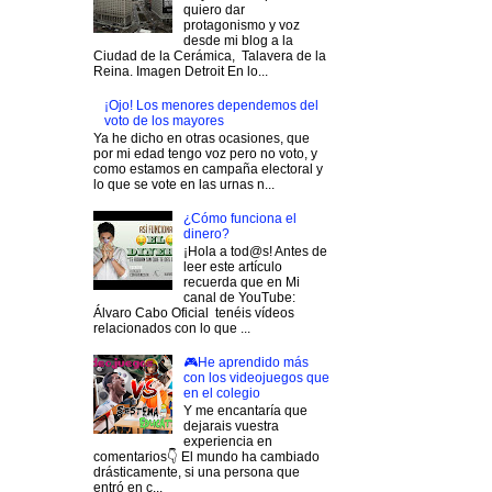
quiero dar
protagonismo y voz
desde mi blog a la
Ciudad de la Cerámica, Talavera de la
Reina. Imagen Detroit En lo...
¡Ojo! Los menores dependemos del
voto de los mayores
Ya he dicho en otras ocasiones, que
por mi edad tengo voz pero no voto, y
como estamos en campaña electoral y
lo que se vote en las urnas n...
¿Cómo funciona el
dinero?
¡Hola a tod@s! Antes de
leer este artículo
recuerda que en Mi
canal de YouTube:
Álvaro Cabo Oficial tenéis vídeos
relacionados con lo que ...
🎮He aprendido más
con los videojuegos que
en el colegio
Y me encantaría que
dejarais vuestra
experiencia en
comentarios👇 El mundo ha cambiado
drásticamente, si una persona que
entró en c...