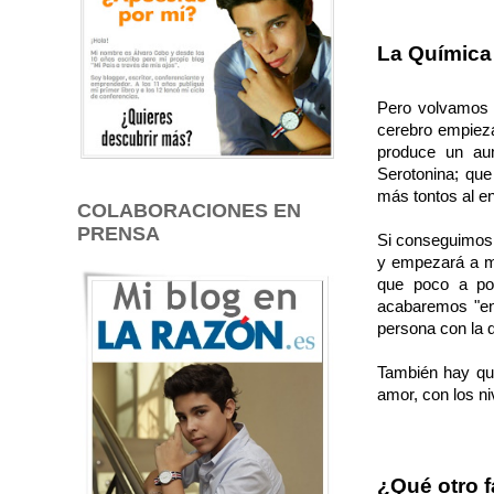
La Química
Pero volvamos 
cerebro empieza
produce un au
Serotonina; qu
más tontos al e
COLABORACIONES EN
PRENSA
Si conseguimos 
y empezará a me
que poco a poc
acabaremos "ena
persona con la 
También hay qu
amor, con los ni
¿Qué otro f