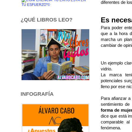
diferentes de l
Es neces
¿QUÉ LIBROS LEO?
Para poder ente
que a la hora 
marcha un plan
cambiar de opini
Un ejemplo clar
vidrio.
La marca tení
potenciales surg
lleno por ese n
INFOGRAFÍA
Para afianzar a
sentimiento de
forma de muje
dice que está i
comparable al
fenómena.