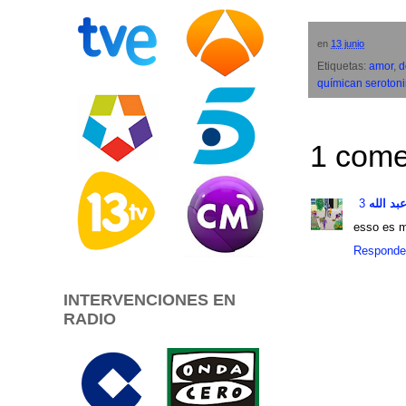
en
13 junio
Etiquetas:
amor
,
d
químican seroton
1 come
بد الله
esso es m
Responde
INTERVENCIONES EN
RADIO