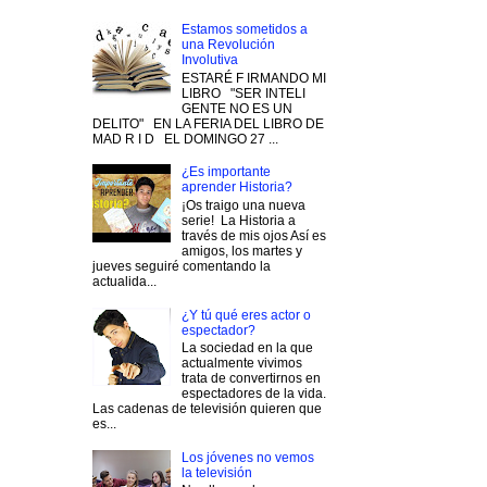
Estamos sometidos a
una Revolución
Involutiva
ESTARÉ F IRMANDO MI
LIBRO "SER INTELI
GENTE NO ES UN
DELITO" EN LA FERIA DEL LIBRO DE
MAD R I D EL DOMINGO 27 ...
¿Es importante
aprender Historia?
¡Os traigo una nueva
serie! La Historia a
través de mis ojos Así es
amigos, los martes y
jueves seguiré comentando la
actualida...
¿Y tú qué eres actor o
espectador?
La sociedad en la que
actualmente vivimos
trata de convertirnos en
espectadores de la vida.
Las cadenas de televisión quieren que
es...
Los jóvenes no vemos
la televisión