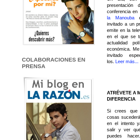
presentación 
conferencia en
la Manouba
d
invitado a un 
emite en la tele
en el que se t
actualidad pol
económica. Me
invitado esp
COLABORACIONES EN
los.
Leer más...
PRENSA
ATRÉVETE
A 
DIFERENCIA
Si crees que 
cosas sucederá
en el intento 
salir y ver qu
puedes hace