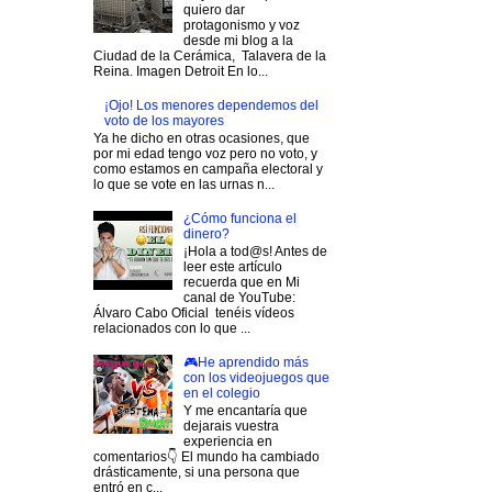
quiero dar
protagonismo y voz
desde mi blog a la
Ciudad de la Cerámica, Talavera de la
Reina. Imagen Detroit En lo...
¡Ojo! Los menores dependemos del
voto de los mayores
Ya he dicho en otras ocasiones, que
por mi edad tengo voz pero no voto, y
como estamos en campaña electoral y
lo que se vote en las urnas n...
¿Cómo funciona el
dinero?
¡Hola a tod@s! Antes de
leer este artículo
recuerda que en Mi
canal de YouTube:
Álvaro Cabo Oficial tenéis vídeos
relacionados con lo que ...
🎮He aprendido más
con los videojuegos que
en el colegio
Y me encantaría que
dejarais vuestra
experiencia en
comentarios👇 El mundo ha cambiado
drásticamente, si una persona que
entró en c...