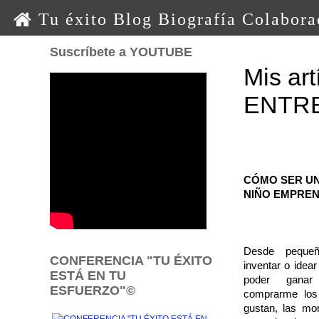
0 0 0 o o o
Tu éxito
Blog
Biografía
Colabora
Suscríbete a YOUTUBE
Mis art
ENTR
CÓMO SER U
NIÑO
EMPRE
Desde pequeñ
CONFERENCIA "TU ÉXITO
inventar o idear
ESTÁ EN TU
poder ganar
ESFUERZO"©
comprarme los
gustan, las mon