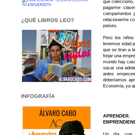
que colecciono, 
pagarme clase
campamentos p
relacionarme co
¿QUÉ LIBROS LEO?
países.
Pero los niños
tenemos edad pa
que se tiran a 
forjar una empre
mundo hay casos
sacar una adela
antes empecem
deberíamos apr
Economía, ya qu
INFOGRAFÍA
APRENDER.
EMPRENDIEN
Un día, con 