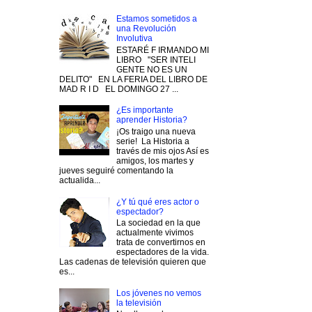
Estamos sometidos a
una Revolución
Involutiva
ESTARÉ F IRMANDO MI
LIBRO "SER INTELI
GENTE NO ES UN
DELITO" EN LA FERIA DEL LIBRO DE
MAD R I D EL DOMINGO 27 ...
¿Es importante
aprender Historia?
¡Os traigo una nueva
serie! La Historia a
través de mis ojos Así es
amigos, los martes y
jueves seguiré comentando la
actualida...
¿Y tú qué eres actor o
espectador?
La sociedad en la que
actualmente vivimos
trata de convertirnos en
espectadores de la vida.
Las cadenas de televisión quieren que
es...
Los jóvenes no vemos
la televisión