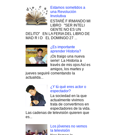
Estamos sometidos a
una Revolución
Involutiva
ESTARÉ F IRMANDO MI
LIBRO "SER INTELI
GENTE NO ES UN
DELITO" EN LA FERIA DEL LIBRO DE
MAD R I D EL DOMINGO 27 ...
¿Es importante
aprender Historia?
¡Os traigo una nueva
serie! La Historia a
través de mis ojos Así es
amigos, los martes y
jueves seguiré comentando la
actualida...
¿Y tú qué eres actor o
espectador?
La sociedad en la que
actualmente vivimos
trata de convertirnos en
espectadores de la vida.
Las cadenas de televisión quieren que
es...
Los jóvenes no vemos
la televisión