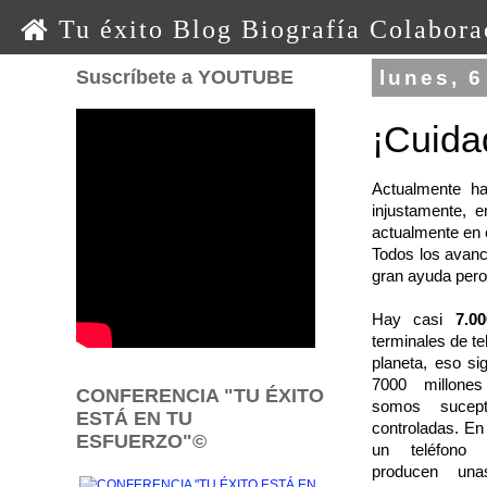
0 0 0 o o o
Tu éxito
Blog
Biografía
Colabora
Suscríbete a YOUTUBE
lunes, 6
¡Cuidad
Actualmente ha
injustamente, 
actualmente en 
Todos los avanc
gran ayuda pero
Hay casi
7.00
terminales de te
planeta, eso si
7000 millone
CONFERENCIA "TU ÉXITO
somos sucept
ESTÁ EN TU
controladas. En
ESFUERZO"©
un teléfono 
producen un