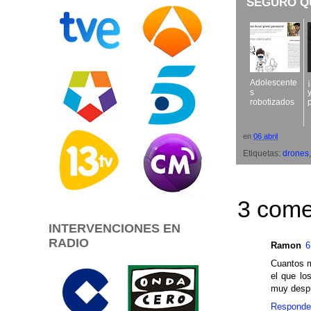
SEGURO Q
Adolescente
s
robotizados
en
06 abril
Etiquetas:
drones
3 come
INTERVENCIONES EN
RADIO
Ramon
6
Cuantos m
el que lo
muy despr
Responde