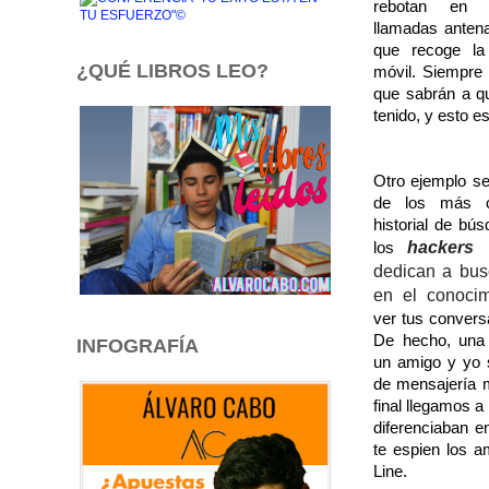
rebotan en 
llamadas antena
que recoge la
¿QUÉ LIBROS LEO?
móvil. Siempre
que sabrán a qu
tenido, y esto e
Otro ejemplo s
de los más c
historial de bús
hackers
los
dedican a bus
en el conocim
ver tus conversa
De hecho, una 
INFOGRAFÍA
un amigo y yo 
de mensajería m
final llegamos a
diferenciaban e
te espien los a
Line.