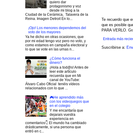
quiero dar
protagonismo y voz
desde mi blog a la
Ciudad de la Cerámica, Talavera de la
Reina. Imagen Detroit En lo...
Te recuerdo que e
que es posible q
¡Ojo! Los menores dependemos del
PARA VERLO. Grac
voto de los mayores
Ya he dicho en otras ocasiones, que
Entrada más recie
por mi edad tengo voz pero no voto, y
como estamos en campaña electoral y
Suscribirse a:
Env
lo que se vote en las urnas n...
¿Cómo funciona el
dinero?
¡Hola a tod@s! Antes de
leer este artículo
recuerda que en Mi
canal de YouTube:
Álvaro Cabo Oficial tenéis vídeos
relacionados con lo que ...
🎮He aprendido más
con los videojuegos que
en el colegio
Y me encantaría que
dejarais vuestra
experiencia en
comentarios👇 El mundo ha cambiado
drásticamente, si una persona que
entró en c...