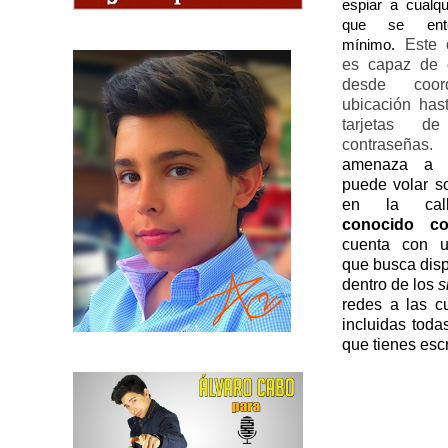
espiar a cualqu
que se ent
Este 
mínimo.
es capaz de c
desde coor
ubicación has
tarjetas d
contraseñas.
amenaza a t
puede volar s
en la call
conocido c
cuenta con u
que busca disp
dentro de los
s
redes a las c
incluidas toda
que tienes escr