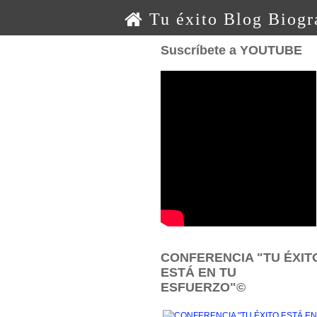
0 0 0 o o o
Tu éxito
Blog
Biogr
Suscríbete a YOUTUBE
CONFERENCIA "TU ÉXIT
ESTÁ EN TU
ESFUERZO"©