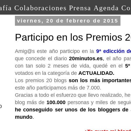
afía
Colaboraciones
Prensa
Agenda
Co
viernes, 20 de febrero de 2015
Participo en los Premios 
Amig@s este año participo en la
9ª edicción 
que concede el diario
20minutos.es
,
el año pa
con tan solo 2 meses de vida, quedé en el
5
votados en la categoría de
ACTUALIDAD.
Los premios 20 blogs
son los más important
este año participamos más de 7.000.
Gracias a todo el esfuerzo que llevo realizado, 
blog más de
100.000
personas y miles de seguid
O
he conseguido ser unos de los bloggers de 
mundo
.