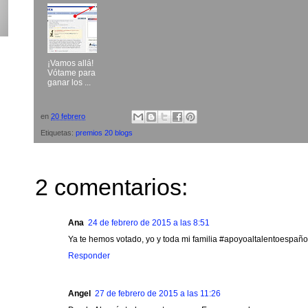
¡Vamos allá!
Vótame para
ganar los ...
en
20 febrero
Etiquetas:
premios 20 blogs
2 comentarios:
Ana
24 de febrero de 2015 a las 8:51
Ya te hemos votado, yo y toda mi familia #apoyoaltalentoespaño
Responder
Angel
27 de febrero de 2015 a las 11:26