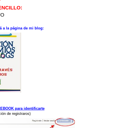
?
ENCILLO:
TO
á a la página de mi blog:
BOOK para identificarte
ión de registraros)