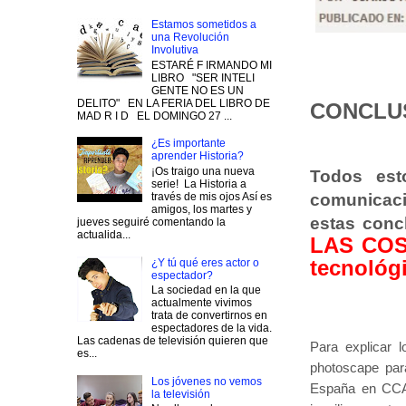
Estamos sometidos a
una Revolución
Involutiva
ESTARÉ F IRMANDO MI
LIBRO "SER INTELI
GENTE NO ES UN
DELITO" EN LA FERIA DEL LIBRO DE
CONCLU
MAD R I D EL DOMINGO 27 ...
¿Es importante
aprender Historia?
¡Os traigo una nueva
Todos est
serie! La Historia a
través de mis ojos Así es
comunicac
amigos, los martes y
estas conc
jueves seguiré comentando la
actualida...
LAS COSA
tecnológ
¿Y tú qué eres actor o
espectador?
La sociedad en la que
actualmente vivimos
trata de convertirnos en
espectadores de la vida.
Las cadenas de televisión quieren que
Para explicar 
es...
photoscape par
Los jóvenes no vemos
España en CCAA
la televisión